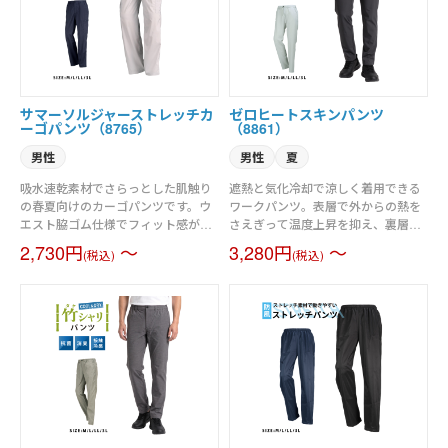
サマーソルジャーストレッチカ
ゼロヒートスキンパンツ
ーゴパンツ（8765）
（8861）
男性
男性
夏
吸水速乾素材でさらっとした肌触り
遮熱と気化冷却で涼しく着用できる
の春夏向けのカーゴパンツです。ウ
ワークパンツ。表層で外からの熱を
エスト脇ゴム仕様でフィット感がよ
さえぎって温度上昇を抑え、裏層は
く、ベルトループもついているので
汗を利用した「気化冷却」でひんや
2,730円
～
3,280円
～
(税込)
(税込)
細かな調節も可能です。左右には使
り。暑い日でも涼しさがしっかり持
い勝手の良いカーゴポケットを付け
続するのが特徴です。 動きを邪魔し
ました。股下には消臭テープが縫い
ないほどよいストレッチ性と、軽や
込まれており、暑い季節に気になる
かな着心地に加え、吸水速乾やUVカ
ニオイも軽減。生地は洗濯してもか
ット機能も完備。ウエストのスピン
乾きやすい綿ポリエステルです。シ
ドルは、内側と外側を選んで使える
ンプルなデザインで、毎日の仕事や
両用仕様になっています。
休日にも使いやすいカーゴパンツで
す。