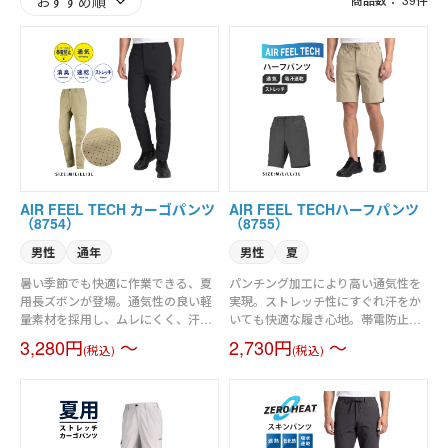
AIR FEEL TECH カーゴパンツ
AIR FEEL TECHハーフパンツ
（8754）
（8755）
男性
通年
男性
夏
暑い季節でも快適に作業できる、夏
パンチング加工により高い通気性を
用長ズボンが登場。通気性の良い軽
実現。ストレッチ性にすぐれ汗をか
量素材を採用し、ムレにくく、汗ば
いても快適な履き心地。帯電防止素
む日でもサラッとした履き心地をキ
材を使用し、静電気障害を起こりに
3,280円
～
2,730円
～
(税込)
(税込)
ープします。さらに速乾性に優れて
くくした素材を使用しています
おり、汗をかいてもすぐに乾いて快
（JIS T8118適合）
適。