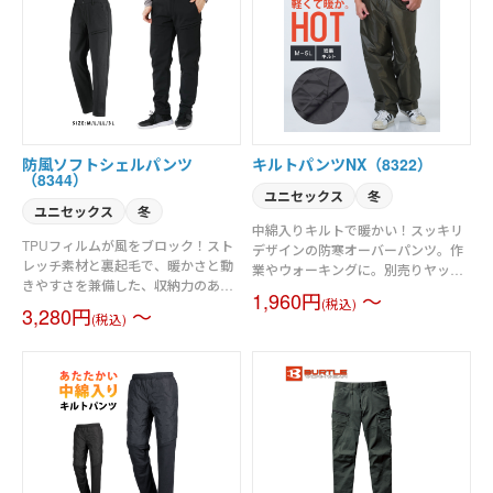
防風ソフトシェルパンツ
キルトパンツNX（8322）
（8344）
ユニセックス
冬
ユニセックス
冬
中綿入りキルトで暖かい！スッキリ
TPUフィルムが風をブロック！スト
デザインの防寒オーバーパンツ。作
レッチ素材と裏起毛で、暖かさと動
業やウォーキングに。別売りヤッケ
きやすさを兼備した、収納力のある
とセットアップ可能。
1,960円
～
防寒前開きパンツ。
(税込)
3,280円
～
(税込)