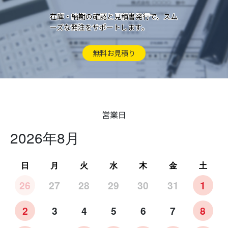
在庫・納期の確認と見積書発行で、スム
ーズな発注をサポートします。
無料お見積り
営業日
2026年8月
日
月
火
水
木
金
土
26
27
28
29
30
31
1
2
3
4
5
6
7
8