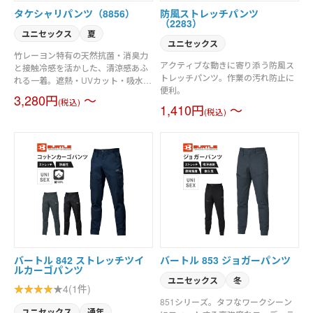
タケシャリパンツ（8856）
防風ストレッチパンツ
（2283）
ユニセックス
夏
ユニセックス
竹レーヨン特有の天然抗菌・消臭力
アクティブな動きに寄り添う防風ス
と接触冷感を活かした、清涼感あふ
トレッチパンツ。作業の汚れ防止に
れる一着。遮熱・UVカット・吸水速
便利。
乾といった充実のスペックにより、
3,280円
～
(税込)
日差しが強くなる季節も衣服内を常
1,410円
～
(税込)
にドライで快適な状態に保ちます。
両脇・後ろ・右脇にポケットを配置
しているので収納力もバッチリ。さ
らに、ストレッチ性と帯電防止機能
を兼ね備え、あらゆる作業シーンで
の動きやすさと安全性も確保してい
ます。
バートル 842 ストレッチツイ
バートル 853 ジョガーパンツ
ルカーゴパンツ
ユニセックス
冬
4(1件)
851シリーズ。タフなワークシーン
ユニセックス
通年