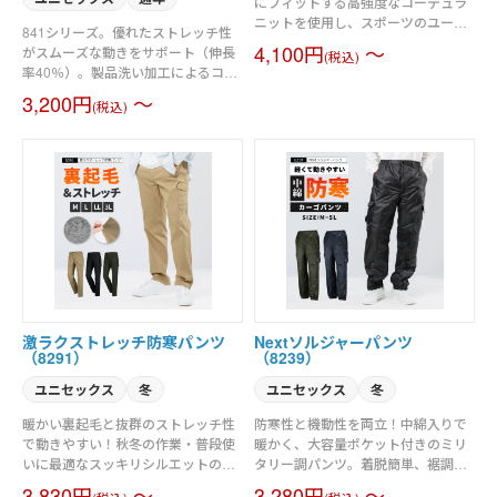
にフィットする高強度なコーデュラ
ニットを使用し、スポーツのユーテ
841シリーズ。優れたストレッチ性
ィリティ性を追求したテックウェ
4,100円
～
がスムーズな動きをサポート（伸長
(税込)
ア。タフな動きに対応する摩耗強
率40％）。製品洗い加工によるコン
度、耐久性、吸水速乾にも優れたコ
フォタブルな着用感と防縮性をアッ
3,200円
～
ーデュラポンチ素材を使用。伸長率
(税込)
プ。ワークシーンで映える細身のす
40％以上の高いストレッチ性に優れ
っきりしたシルエット。男女ユニセ
たハイパフォーマンスウェア。スポ
ックスの着用に対応。素材／ストレ
ーティなルックスと細身なデーパー
ッチツイル（伸長率40％）製品洗い
ドシルエット。男女ユニセックスの
加工
着用に対応。素材／コーデュラ
NYCOダブルフェイスジャージ（伸
長率40％以上）吸水速乾
激ラクストレッチ防寒パンツ
Nextソルジャーパンツ
（8291）
（8239）
ユニセックス
冬
ユニセックス
冬
暖かい裏起毛と抜群のストレッチ性
防寒性と機動性を両立！中綿入りで
で動きやすい！秋冬の作業・普段使
暖かく、大容量ポケット付きのミリ
いに最適なスッキリシルエットのカ
タリー調パンツ。着脱簡単、裾調節
ーゴパンツ。スマホポケット付き。
機能で幅広い体型に対応。
3,830円
～
3,280円
～