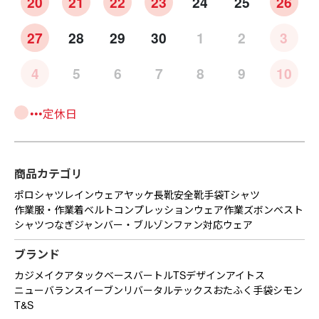
20
21
22
23
24
25
26
27
28
29
30
1
2
3
4
5
6
7
8
9
10
•••定休日
商品カテゴリ
ポロシャツ
レインウェア
ヤッケ
長靴
安全靴
手袋
Tシャツ
作業服・作業着
ベルト
コンプレッションウェア
作業ズボン
ベスト
シャツ
つなぎ
ジャンバー・ブルゾン
ファン対応ウェア
ブランド
カジメイク
アタックベース
バートル
TSデザイン
アイトス
ニューバランス
イーブンリバー
タルテックス
おたふく手袋
シモン
T&S