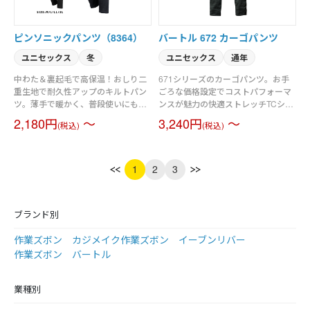
ピンソニックパンツ（8364）
バートル 672 カーゴパンツ
ユニセックス
冬
ユニセックス
通年
中わた＆裏起毛で高保温！おしり二
671シリーズのカーゴパンツ。お手
重生地で耐久性アップのキルトパン
ごろな価格設定でコストパフォーマ
ツ。薄手で暖かく、普段使いにも最
ンスが魅力の快適ストレッチTCシリ
適。
ーズ。伸長率20％のストレッチ制が
2,180円
～
3,240円
～
(税込)
(税込)
身体の動きを快適にサポート。すっ
きり程よくフィットするテーパード
シルエット。男女ユニセックスの着
用に対応。素材／T/Cストレッチツイ
1
2
3
ル（伸長率20％）
ブランド別
作業ズボン カジメイク
作業ズボン イーブンリバー
作業ズボン バートル
業種別