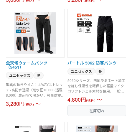
(税込)
(税込)
全天候ウォームパンツ
バートル 5062 防寒パンツ
（5451）
ユニセックス
冬
ユニセックス
冬
5060シリーズ。防風ラミネート加工
驚異の動きやすさ！４WAYストレッ
を施し保温性を確保した軽量マイク
チ×高防水透湿（耐水圧10,000/透湿
ロソフトシェル素材を使用。一般の
8,000）裏起毛で暖かい、軽量防寒レ
家庭洗濯に対応した便利なウォッシ
4,800円
～
インパンツ。
(税込)
ャブル機能を配備。重厚なルックス
3,280円
～
(税込)
ながら軽やかなフィッティングを実
在庫切れ
現。男女ユニセックスの着用に対
応。素材／マイクロソフトシェル
強撥水加工、防風ラミネート加工、
耐水圧10,000mm