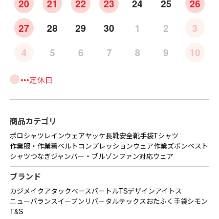
20
21
22
23
24
25
26
27
28
29
30
1
2
3
4
5
6
7
8
9
10
•••定休日
商品カテゴリ
ポロシャツ
レインウェア
ヤッケ
長靴
安全靴
手袋
Tシャツ
作業服・作業着
ベルト
コンプレッションウェア
作業ズボン
ベスト
シャツ
つなぎ
ジャンバー・ブルゾン
ファン対応ウェア
ブランド
カジメイク
アタックベース
バートル
TSデザイン
アイトス
ニューバランス
イーブンリバー
タルテックス
おたふく手袋
シモン
T&S