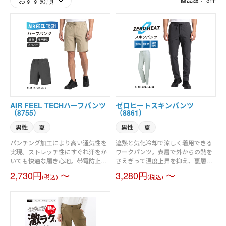
AIR FEEL TECHハーフパンツ
ゼロヒートスキンパンツ
（8755）
（8861）
男性
夏
男性
夏
パンチング加工により高い通気性を
遮熱と気化冷却で涼しく着用できる
実現。ストレッチ性にすぐれ汗をか
ワークパンツ。表層で外からの熱を
いても快適な履き心地。帯電防止素
さえぎって温度上昇を抑え、裏層は
材を使用し、静電気障害を起こりに
汗を利用した「気化冷却」でひんや
2,730円
～
3,280円
～
(税込)
(税込)
くくした素材を使用しています
り。暑い日でも涼しさがしっかり持
（JIS T8118適合）
続するのが特徴です。 動きを邪魔し
ないほどよいストレッチ性と、軽や
かな着心地に加え、吸水速乾やUVカ
ット機能も完備。ウエストのスピン
ドルは、内側と外側を選んで使える