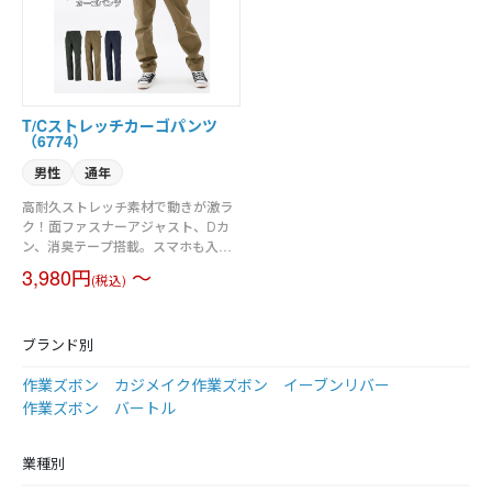
両用仕様になっています。
T/Cストレッチカーゴパンツ
（6774）
男性
通年
高耐久ストレッチ素材で動きが激ラ
ク！面ファスナーアジャスト、Dカ
ン、消臭テープ搭載。スマホも入る
多機能ポケットで普段使いにも最適
3,980円
～
(税込)
なワークカーゴパンツ。
ブランド別
作業ズボン カジメイク
作業ズボン イーブンリバー
作業ズボン バートル
業種別