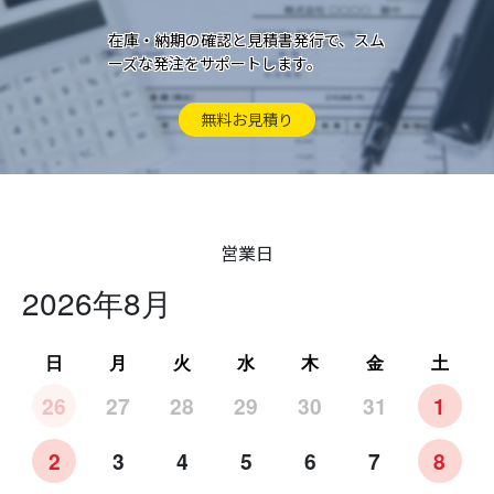
在庫・納期の確認と見積書発行で、スム
ーズな発注をサポートします。
無料お見積り
営業日
2026年8月
日
月
火
水
木
金
土
26
27
28
29
30
31
1
2
3
4
5
6
7
8