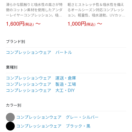
滑らかな肌触りと吸水性の高さが特
軽さとストレッチ性＆吸水性を備え
徴のコットン素材を使用したアンダ
るオールシーズン対応コンプレッシ
ーレイヤーコンプレッション。吸水
ョン。軽量性、吸水速乾、UVカット
速乾性とストレッチ性を高めた滑ら
機能を備える４WAYストレッチニッ
1,600円
～
1,000円
～
(税込)
(税込)
かな肌触りのコットン素材を使用。
ト素材を使用。フラットロックシー
フラットロックシーム縫製と消臭テ
ム縫製と消臭テープを装備し快適な
ープを装備し快適な着用感をサポー
着用感をサポート。男女ユニセック
ブランド別
ト。男女ユニセックスの着用に対
スの着用に対応。素材／スーパース
応。素材／コットンストレッチ（伸
トレッチ（伸長率40％以上）吸水速
コンプレッションウェア バートル
長率40％以上）吸水速乾加工、消臭
乾加工、消臭テープ、UVカット
テープ、UVカット（UPF45）
（UPF45）
業種別
コンプレッションウェア 運送・倉庫
コンプレッションウェア 製造・工場
コンプレッションウェア 大工・DIY
カラー別
コンプレッションウェア グレー・シルバー
コンプレッションウェア ブラック・黒