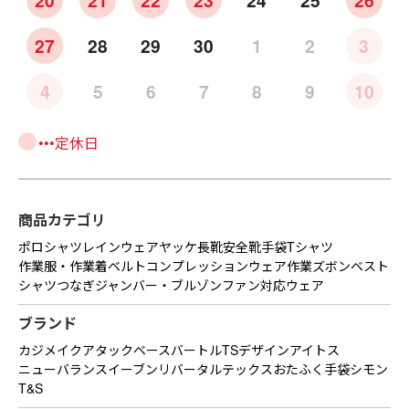
27
28
29
30
1
2
3
4
5
6
7
8
9
10
•••定休日
商品カテゴリ
ポロシャツ
レインウェア
ヤッケ
長靴
安全靴
手袋
Tシャツ
作業服・作業着
ベルト
コンプレッションウェア
作業ズボン
ベスト
シャツ
つなぎ
ジャンバー・ブルゾン
ファン対応ウェア
ブランド
カジメイク
アタックベース
バートル
TSデザイン
アイトス
ニューバランス
イーブンリバー
タルテックス
おたふく手袋
シモン
T&S