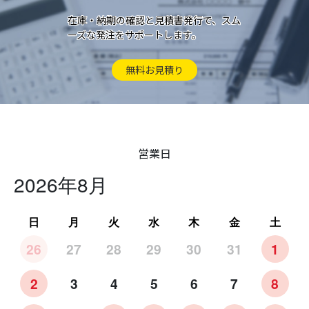
在庫・納期の確認と見積書発行で、スム
ーズな発注をサポートします。
無料お見積り
営業日
2026年8月
日
月
火
水
木
金
土
26
27
28
29
30
31
1
2
3
4
5
6
7
8