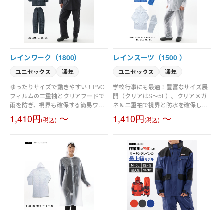
します。
レインワーク（1800）
レインスーツ（1500 ）
ユニセックス
通年
ユニセックス
通年
ゆったりサイズで動きやすい！PVC
学校行事にも最適！豊富なサイズ展
フィルムの二重袖とクリアフードで
開（クリアはS～5L）。クリアメガ
雨を防ぎ、視界も確保する簡易ワー
ネ＆二重袖で視界と防水を確保し
キングレイン。
た、基本機能充実のリーズナブルな
1,410円
～
1,410円
～
(税込)
(税込)
簡易レインスーツ。