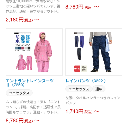
耐水圧10,000mmで大雨も安心！メ
ハードな現場もスムーズ。大型ベル
8,780円
～
ッシュ裏地と硬いツバでムレず、視
(税込)
クロや股上長めの設計で、作業時の
界良好。通勤・通学からアウトドア
快適さと安全性を両立。M～5Lまで
まで、日常に快適を届けるレインス
2,180円
～
対応。
(税込)
ーツ。
エントラントレインスーツ
レインパンツ（3222 ）
Ⅱ（7250）
ユニセックス
通年
ユニセックス
左腰にタオルハンガーつきのレイン
ムレ知らずの快適さ！東レ「エント
パンツ
ラント」採用。高防水・透湿性で長
1,740円
～
時間もサラサラ。通勤・アウトドア
(税込)
に最適な機能満載のハイスペックレ
8,780円
～
(税込)
インスーツ。