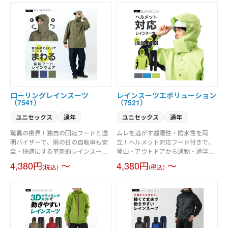
ローリングレインスーツ
レインスーツエボリューション
（7541）
（7521）
ユニセックス
通年
ユニセックス
通年
驚異の視界！独自の回転フードと透
ムレを逃がす透湿性・防水性を両
明バイザーで、雨の日の自転車も安
立！ヘルメット対応フード付きで、
全・快適にする革新的レインスー
登山・アウトドアから通勤・通学ま
ツ。
で幅広く活躍するデイリーユースレ
4,380円
～
4,380円
～
(税込)
(税込)
インスーツ。