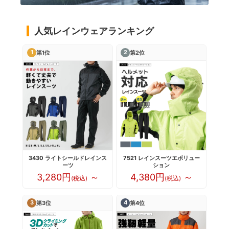
人気レインウェアランキング
1
2
第1位
第2位
3430 ライトシールドレインス
7521 レインスーツエボリュー
ーツ
ション
3,280円
～
4,380円
～
(税込)
(税込)
3
4
第3位
第4位