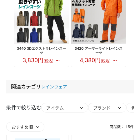
3440 3Dエクストラレインスー
3420 アーマーライトレインス
ツ
ーツ
3,830円
～
4,380円
～
(税込)
(税込)
関連カテゴリ
レインウェア
条件で絞り込む
商品数：
15
件