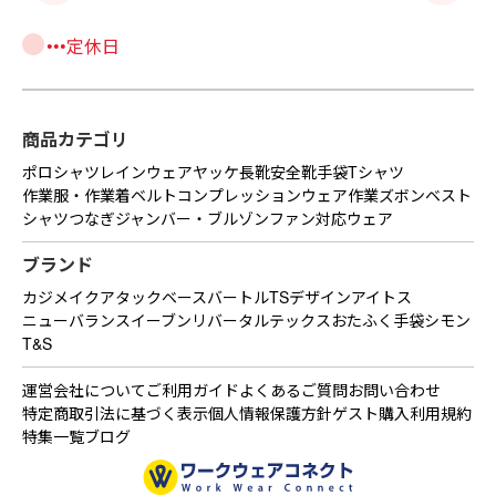
•••定休日
商品カテゴリ
ポロシャツ
レインウェア
ヤッケ
長靴
安全靴
手袋
Tシャツ
作業服・作業着
ベルト
コンプレッションウェア
作業ズボン
ベスト
シャツ
つなぎ
ジャンバー・ブルゾン
ファン対応ウェア
ブランド
カジメイク
アタックベース
バートル
TSデザイン
アイトス
ニューバランス
イーブンリバー
タルテックス
おたふく手袋
シモン
T&S
運営会社について
ご利用ガイド
よくあるご質問
お問い合わせ
特定商取引法に基づく表示
個人情報保護方針
ゲスト購入利用規約
特集一覧
ブログ