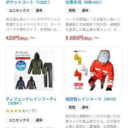
ポケットコート（1222 ）
仕事合羽（KM-001）
ユニセックス
通年
男性
通年
急な雨も安心！バッグやポケットに
ハードな現場に！引き裂きに強い二
常備できるトラベルタイプ。テーマ
重補強と立体裁断で耐久性・運動性
パークや野外ライブ、非常時にも役
を追求した最上級仕事カッパ。大型
立つコンパクトなポケットコート。
ベルクロでフィット感も抜群！M～
420円
～
9,680円
～
(税込)
(税込)
5L。
ディフェンドレインフーディ
視認性レインスーツ（3810）
（3294 ）
男性
通年
4(1件)
耐久性と運動性にこだわり抜いた仕
ユニセックス
通年
事カッパの最上級モデル。引き裂き
に強い生地と二重補強、立体裁断で