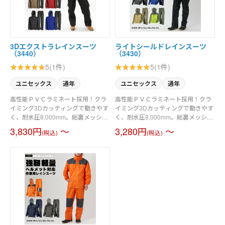
3Dエクストラレインスーツ
ライトシールドレインスーツ
（3440）
（3430）
5(1件)
5(1件)
ユニセックス
通年
ユニセックス
通年
高性能ＰＶＣラミネート採用！クラ
高性能ＰＶＣラミネート採用！クラ
イミング3Dカッティングで動きやす
イミング3Dカッティングで動きやす
く、耐水圧8,000mm。総裏メッシュ
く、耐水圧8,000mm。総裏メッシュ
とリフレクターで快適＆安全性を両
とリフレクターで快適＆安全性を両
3,830円
～
3,280円
～
(税込)
(税込)
立。普段使いにも便利な上下別カラ
立。普段使いにも便利な上下別カラ
ーデザイン。
ーデザイン。