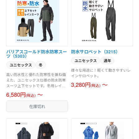
バリアスコールド防水防寒スー
防水サロペット（3215）
ツ（5303）
ユニセックス
通年
ユニセックス
冬
様々な用途に！軽くて動きやすいレ
高い防水性と優れた防寒性を兼ね備
インサロペット。
えた、ユニセックス仕様の防水防寒
3,280円
～
スーツ上下セットです。冬用レイン
(税込)
ウェアとしても大活躍する一着で、
6,580円
～
(税込)
中綿キルト（中わた）仕様により抜
群の保温性を発揮し、真冬でもしっ
在庫切れ
かりと暖かい着心地。耐水圧
10,000mmで雨や雪に対応できま
す。フード、便利な内ポケットや両
わきポケット、裾幅調節機能も完
備。お洒落なツートンデザインで、
作業からアウトドアまで幅広く対応