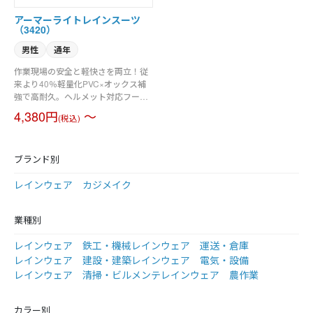
アーマーライトレインスーツ
（3420）
男性
通年
作業現場の安全と軽快さを両立！従
来より40％軽量化PVC×オックス補
強で高耐久。ヘルメット対応フー
ド、反射テープなど機能充実のワー
4,380円
～
(税込)
キングレインスーツ。
ブランド別
レインウェア カジメイク
業種別
レインウェア 鉄工・機械
レインウェア 運送・倉庫
レインウェア 建設・建築
レインウェア 電気・設備
レインウェア 清掃・ビルメンテ
レインウェア 農作業
カラー別