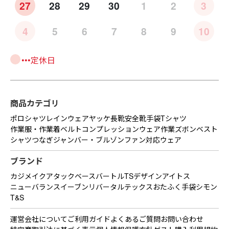
27
28
29
30
1
2
3
4
5
6
7
8
9
10
•••定休日
商品カテゴリ
ポロシャツ
レインウェア
ヤッケ
長靴
安全靴
手袋
Tシャツ
作業服・作業着
ベルト
コンプレッションウェア
作業ズボン
ベスト
シャツ
つなぎ
ジャンバー・ブルゾン
ファン対応ウェア
ブランド
カジメイク
アタックベース
バートル
TSデザイン
アイトス
ニューバランス
イーブンリバー
タルテックス
おたふく手袋
シモン
T&S
運営会社について
ご利用ガイド
よくあるご質問
お問い合わせ