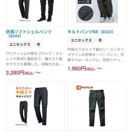
防風ソフトシェルパンツ
キルトパンツNX（8322）
（8344）
ユニセックス
冬
ユニセックス
冬
中綿入りキルトで暖かい！スッキリ
TPUフィルムが風をブロック！スト
デザインの防寒オーバーパンツ。作
レッチ素材と裏起毛で、暖かさと動
業やウォーキングに。別売りヤッケ
きやすさを兼備した、収納力のある
とセットアップ可能。
1,960円
～
防寒前開きパンツ。
(税込)
3,280円
～
(税込)