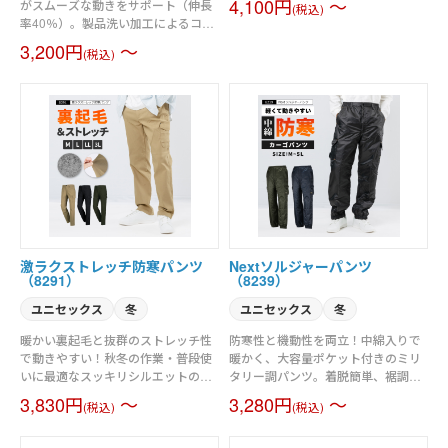
4,100円
～
がスムーズな動きをサポート（伸長
(税込)
ア。タフな動きに対応する摩耗強
率40％）。製品洗い加工によるコン
度、耐久性、吸水速乾にも優れたコ
フォタブルな着用感と防縮性をアッ
3,200円
～
ーデュラポンチ素材を使用。伸長率
(税込)
プ。ワークシーンで映える細身のす
40％以上の高いストレッチ性に優れ
っきりしたシルエット。男女ユニセ
たハイパフォーマンスウェア。スポ
ックスの着用に対応。素材／ストレ
ーティなルックスと細身なデーパー
ッチツイル（伸長率40％）製品洗い
ドシルエット。男女ユニセックスの
加工
着用に対応。素材／コーデュラ
NYCOダブルフェイスジャージ（伸
長率40％以上）吸水速乾
激ラクストレッチ防寒パンツ
Nextソルジャーパンツ
（8291）
（8239）
ユニセックス
冬
ユニセックス
冬
暖かい裏起毛と抜群のストレッチ性
防寒性と機動性を両立！中綿入りで
で動きやすい！秋冬の作業・普段使
暖かく、大容量ポケット付きのミリ
いに最適なスッキリシルエットのカ
タリー調パンツ。着脱簡単、裾調節
ーゴパンツ。スマホポケット付き。
機能で幅広い体型に対応。
3,830円
～
3,280円
～
(税込)
(税込)