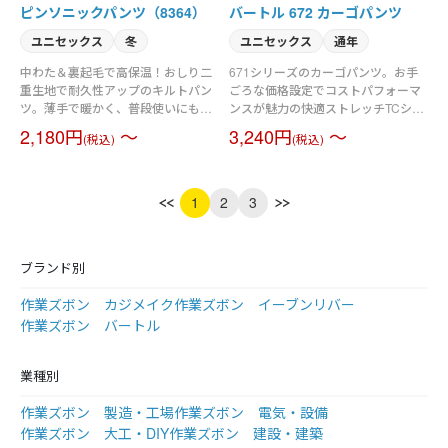
ピンソニックパンツ（8364）
バートル 672 カーゴパンツ
ユニセックス
冬
ユニセックス
通年
中わた＆裏起毛で高保温！おしり二
671シリーズのカーゴパンツ。お手
重生地で耐久性アップのキルトパン
ごろな価格設定でコストパフォーマ
ツ。薄手で暖かく、普段使いにも最
ンスが魅力の快適ストレッチTCシリ
適。
ーズ。伸長率20％のストレッチ制が
2,180円
～
3,240円
～
(税込)
(税込)
身体の動きを快適にサポート。すっ
きり程よくフィットするテーパード
シルエット。男女ユニセックスの着
用に対応。素材／T/Cストレッチツイ
1
2
3
ル（伸長率20％）
ブランド別
作業ズボン カジメイク
作業ズボン イーブンリバー
作業ズボン バートル
業種別
作業ズボン 製造・工場
作業ズボン 電気・設備
作業ズボン 大工・DIY
作業ズボン 建設・建築