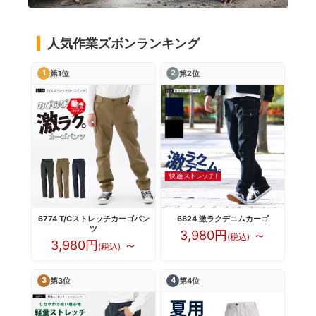
人気作業ズボンランキング
1
2
第1位
第2位
6774 T/Cストレッチカーゴパン
6824 激ラクデニムカーゴ
ツ
3,980円
～
(税込)
3,980円
～
(税込)
3
4
第3位
第4位