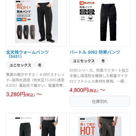
全天候ウォームパンツ
バートル 5062 防寒パンツ
（5451）
ユニセックス
冬
ユニセックス
冬
5060シリーズ。防風ラミネート加工
驚異の動きやすさ！４WAYストレッ
を施し保温性を確保した軽量マイク
チ×高防水透湿（耐水圧10,000/透湿
ロソフトシェル素材を使用。一般の
8,000）裏起毛で暖かい、軽量防寒レ
家庭洗濯に対応した便利なウォッシ
4,800円
～
インパンツ。
(税込)
ャブル機能を配備。重厚なルックス
3,280円
～
(税込)
ながら軽やかなフィッティングを実
在庫切れ
現。男女ユニセックスの着用に対
応。素材／マイクロソフトシェル
強撥水加工、防風ラミネート加工、
耐水圧10,000mm