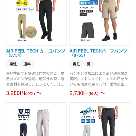
AIR FEEL TECH カーゴパンツ
AIR FEEL TECHハーフパンツ
（8754）
（8755）
男性
通年
男性
夏
暑い季節でも快適に作業できる、夏
パンチング加工により高い通気性を
用長ズボンが登場。通気性の良い軽
実現。ストレッチ性にすぐれ汗をか
量素材を採用し、ムレにくく、汗ば
いても快適な履き心地。帯電防止素
む日でもサラッとした履き心地をキ
材を使用し、静電気障害を起こりに
3,280円
～
2,730円
～
(税込)
(税込)
ープします。さらに速乾性に優れて
くくした素材を使用しています
おり、汗をかいてもすぐに乾いて快
（JIS T8118適合）
適。