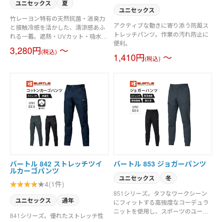
ユニセックス
夏
ユニセックス
竹レーヨン特有の天然抗菌・消臭力
アクティブな動きに寄り添う防風ス
と接触冷感を活かした、清涼感あふ
トレッチパンツ。作業の汚れ防止に
れる一着。遮熱・UVカット・吸水速
便利。
乾といった充実のスペックにより、
3,280円
～
(税込)
日差しが強くなる季節も衣服内を常
1,410円
～
(税込)
にドライで快適な状態に保ちます。
両脇・後ろ・右脇にポケットを配置
しているので収納力もバッチリ。さ
らに、ストレッチ性と帯電防止機能
を兼ね備え、あらゆる作業シーンで
の動きやすさと安全性も確保してい
ます。
バートル 842 ストレッチツイ
バートル 853 ジョガーパンツ
ルカーゴパンツ
ユニセックス
冬
4(1件)
851シリーズ。タフなワークシーン
ユニセックス
通年
にフィットする高強度なコーデュラ
ニットを使用し、スポーツのユーテ
841シリーズ。優れたストレッチ性
ィリティ性を追求したテックウェ