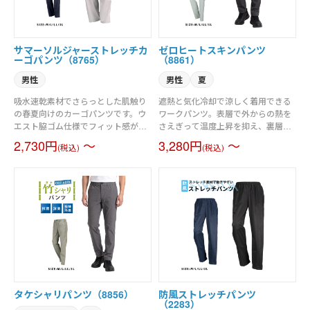
サマーソルジャーストレッチカ
ゼロヒートスキンパンツ
ーゴパンツ（8765）
（8861）
男性
男性
夏
吸水速乾素材でさらっとした肌触り
遮熱と気化冷却で涼しく着用できる
の春夏向けのカーゴパンツです。ウ
ワークパンツ。表層で外からの熱を
エスト脇ゴム仕様でフィット感がよ
さえぎって温度上昇を抑え、裏層は
く、ベルトループもついているので
汗を利用した「気化冷却」でひんや
2,730円
～
3,280円
～
(税込)
(税込)
細かな調節も可能です。左右には使
り。暑い日でも涼しさがしっかり持
い勝手の良いカーゴポケットを付け
続するのが特徴です。 動きを邪魔し
ました。股下には消臭テープが縫い
ないほどよいストレッチ性と、軽や
込まれており、暑い季節に気になる
かな着心地に加え、吸水速乾やUVカ
ニオイも軽減。生地は洗濯してもか
ット機能も完備。ウエストのスピン
乾きやすい綿ポリエステルです。シ
ドルは、内側と外側を選んで使える
ンプルなデザインで、毎日の仕事や
両用仕様になっています。
休日にも使いやすいカーゴパンツで
す。
タケシャリパンツ（8856）
防風ストレッチパンツ
（2283）