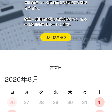
まとめ買い・大口注文はお気軽にご相談
ください。
在庫・納期の確認と見積書発行で、スム
ーズな発注をサポートします。
無料お見積り
営業日
2026年8月
日
月
火
水
木
金
土
26
27
28
29
30
31
1