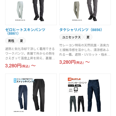
ンプルなデザインで、毎日の仕事や
休日にも使いやすいカーゴパンツで
す。
ゼロヒートスキンパンツ
タケシャリパンツ（8856）
（8861）
ユニセックス
夏
男性
夏
竹レーヨン特有の天然抗菌・消臭力
遮熱と気化冷却で涼しく着用できる
と接触冷感を活かした、清涼感あふ
ワークパンツ。表層で外からの熱を
れる一着。遮熱・UVカット・吸水速
さえぎって温度上昇を抑え、裏層は
乾といった充実のスペックにより、
3,280円
～
汗を利用した「気化冷却」でひんや
(税込)
日差しが強くなる季節も衣服内を常
3,280円
～
(税込)
り。暑い日でも涼しさがしっかり持
にドライで快適な状態に保ちます。
続するのが特徴です。 動きを邪魔し
両脇・後ろ・右脇にポケットを配置
ないほどよいストレッチ性と、軽や
しているので収納力もバッチリ。さ
かな着心地に加え、吸水速乾やUVカ
らに、ストレッチ性と帯電防止機能
ット機能も完備。ウエストのスピン
を兼ね備え、あらゆる作業シーンで
ドルは、内側と外側を選んで使える
の動きやすさと安全性も確保してい
両用仕様になっています。
ます。