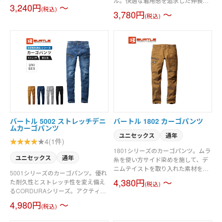
ル。快適な着用感を追求した伸長率
ーズ。伸長率20％のストレッチ制が
3,240円
～
(税込)
20％のストレッチツイル素材。優れ
身体の動きを快適にサポート。すっ
3,780円
～
(税込)
た帯電防止性を備えるJIS T8118適合
きり程よくフィットするテーパード
プロダクト。細身なテーパードシル
シルエット。男女ユニセックスの着
エット。男女ユニセックスの着用に
用に対応。素材／T/Cストレッチツイ
対応。素材／エコストレッチツイル
ル（伸長率20％）
（伸長率20％）、制電ケア設計
バートル 5002 ストレッチデニ
バートル 1802 カーゴパンツ
ムカーゴパンツ
ユニセックス
通年
4(1件)
1801シリーズのカーゴパンツ。ムラ
ユニセックス
通年
糸を使い方サイド染めを施して、デ
ニムテイストを取り入れた素材を使
5001シリーズのカーゴパンツ。優れ
用。しなやかでストレッチ性があ
4,380円
～
た耐久性とストレッチ性を変え備え
(税込)
り、程よく細身なシルエットがスタ
るCORDURAシリーズ。アクティブ
イリッシュ。優れた形態回復性と伸
な動き対応できる伸縮機能素材（ク
4,980円
～
縮性を持つ交織ストレッチクロス
(税込)
レイジーストレッチ伸長率27％）。
（伸長率17％）。ムラ糸片サイド染
摩耗強度と耐久性に優れたコーデュ
めでカジュアルデニムテイストに仕