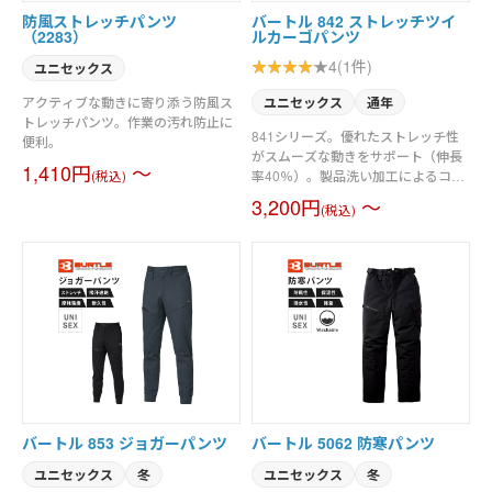
防風ストレッチパンツ
バートル 842 ストレッチツイ
（2283）
ルカーゴパンツ
4(1件)
ユニセックス
アクティブな動きに寄り添う防風ス
ユニセックス
通年
トレッチパンツ。作業の汚れ防止に
841シリーズ。優れたストレッチ性
便利。
がスムーズな動きをサポート（伸長
1,410円
～
率40％）。製品洗い加工によるコン
(税込)
フォタブルな着用感と防縮性をアッ
3,200円
～
(税込)
プ。ワークシーンで映える細身のす
っきりしたシルエット。男女ユニセ
ックスの着用に対応。素材／ストレ
ッチツイル（伸長率40％）製品洗い
加工
バートル 853 ジョガーパンツ
バートル 5062 防寒パンツ
ユニセックス
冬
ユニセックス
冬