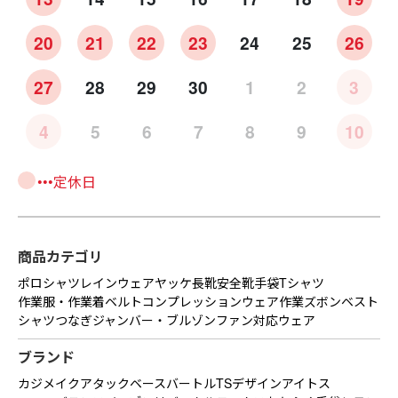
20
21
22
23
24
25
26
27
28
29
30
1
2
3
4
5
6
7
8
9
10
•••定休日
商品カテゴリ
ポロシャツ
レインウェア
ヤッケ
長靴
安全靴
手袋
Tシャツ
作業服・作業着
ベルト
コンプレッションウェア
作業ズボン
ベスト
シャツ
つなぎ
ジャンバー・ブルゾン
ファン対応ウェア
ブランド
カジメイク
アタックベース
バートル
TSデザイン
アイトス