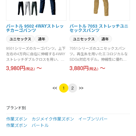
長率17％）、制電ケア設計
バートル 9502 4WAYストレッ
バートル 7053 ストレッチユニ
チカーゴパンツ
セックスパンツ
ユニセックス
通年
ユニセックス
通年
9501シリーズのカーゴパンツ。上下
7051シリーズのユニセックスパン
左右の4方向に自在に伸縮する4WAY
ツ。再生糸を用いたエコロジカルな
ストレッチダブルクロスを用い、ス
SDGs対応モデル。伸縮性に優れた
トレスフリーな着用感を追求。撥水
ストレッチツイルを使用（伸長率
3,980円
～
3,880円
～
(税込)
(税込)
性と保湿性を兼備しつつ、軽量で軽
17％）。ボディラインに程よくフィ
やかな着用感。スポーティなルック
ットするテーパードシルエット。男
スを印象付ける細身なテーパードシ
女ユニセックスの着用に対応。素材
ルエット仕様。優れた帯電防止性を
／T/Cエコストレッチツイル（伸長率
1
2
備えるJIS T8118適合プロダクト。オ
17％）、制電ケア設計
ールシーズンでの着用に対応可能な
マットな質感と適度な肉厚感。男女
ブランド別
ユニセックスの着用に対応。素材／
ウルトラライト4WAYストレッチク
作業ズボン カジメイク
作業ズボン イーブンリバー
ロス（伸長率20％）、制電ケア設
計、耐久撥水防汚加工
作業ズボン バートル