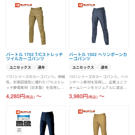
ラデニム素材を採用。細身なスリム
上げたユニフォーム素材。ボディラ
シルエットながらストレスフリーな
インに程よくフィットするテーパー
着心地。ジャケットのフロントに上
ドシルエット。素材／交織ストレッ
下開閉できるダブルジップファスナ
チツイル（伸長率17％）、制電ケア
ーを配備。自然なヒゲやアタリを施
設計
しヴィンテージ感を追求（インディ
ゴのみ）。素材／コーデュラストレ
ッチデニム（伸長率27％）、製品洗
い、インディゴのみブラスト加工
バートル 1702 T/Cストレッチ
バートル 1502 ヘリンボーンカ
ツイルカーゴパンツ
ーゴパンツ
ユニセックス
通年
ユニセックス
通年
1701シリーズのカーゴパンツ。伸縮
1501シリーズのカーゴパンツ。ヘリ
性、形態回復性に優れた17％ストレ
ンボーン素材を採用し、企業ユニフ
ッチ静電素材（日本製）を採用し、
ォームシーンをカジュアルに演出。
ストレスフリーな着用感とイージー
耐久性のある日本製T/Cソフトツイル
4,280円
～
3,980円
～
(税込)
(税込)
ケアを実現した企業ユニフォームの
とヘリンボーン素材を使用。優れた
定番プロダクト。シンプルなデザイ
帯電防止性を備えるJIS T8118 適合
ンと程よいテーパードなシルエッ
プロダクト。男女ユニセックスの着
ト。製品静電JIS T8118 適合品。程
用に対応するサイズ＆シルエット。
よくフィットするテーパードシルエ
素材／ヘリンボーン：制電ケア設
ット。男女ユニセックスの着用に対
計、T/Cソフトツイル：制電ケア設計
応。素材／T/Cストレッチツイル（伸