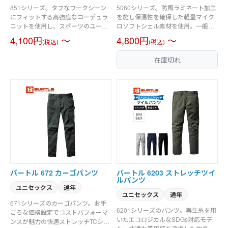
851シリーズ。タフなワークシーン
5060シリーズ。防風ラミネート加工
にフィットする高強度なコーデュラ
を施し保温性を確保した軽量マイク
ニットを使用し、スポーツのユーテ
ロソフトシェル素材を使用。一般の
ィリティ性を追求したテックウェ
家庭洗濯に対応した便利なウォッシ
4,100円
～
4,800円
～
(税込)
(税込)
ア。タフな動きに対応する摩耗強
ャブル機能を配備。重厚なルックス
度、耐久性、吸水速乾にも優れたコ
ながら軽やかなフィッティングを実
在庫切れ
ーデュラポンチ素材を使用。伸長率
現。男女ユニセックスの着用に対
40％以上の高いストレッチ性に優れ
応。素材／マイクロソフトシェル
たハイパフォーマンスウェア。スポ
強撥水加工、防風ラミネート加工、
ーティなルックスと細身なデーパー
耐水圧10,000mm
ドシルエット。男女ユニセックスの
着用に対応。素材／コーデュラ
NYCOダブルフェイスジャージ（伸
長率40％以上）吸水速乾
バートル 672 カーゴパンツ
バートル 6203 ストレッチツイ
ルパンツ
ユニセックス
通年
ユニセックス
通年
671シリーズのカーゴパンツ。お手
6201シリーズのパンツ。再生糸を用
ごろな価格設定でコストパフォーマ
いたエコロジカルなSDGs対応モデ
ンスが魅力の快適ストレッチTCシリ