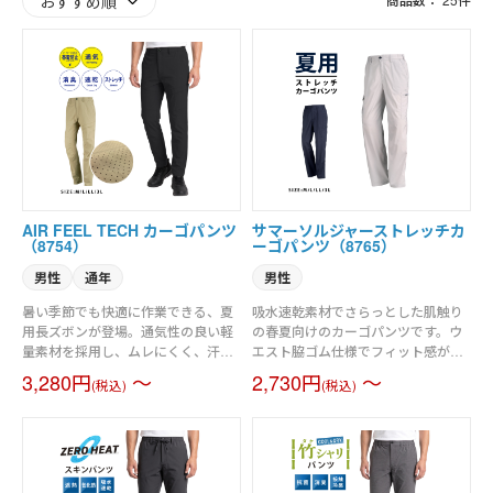
AIR FEEL TECH カーゴパンツ
サマーソルジャーストレッチカ
（8754）
ーゴパンツ（8765）
男性
通年
男性
暑い季節でも快適に作業できる、夏
吸水速乾素材でさらっとした肌触り
用長ズボンが登場。通気性の良い軽
の春夏向けのカーゴパンツです。ウ
量素材を採用し、ムレにくく、汗ば
エスト脇ゴム仕様でフィット感がよ
む日でもサラッとした履き心地をキ
く、ベルトループもついているので
3,280円
～
2,730円
～
(税込)
(税込)
ープします。さらに速乾性に優れて
細かな調節も可能です。左右には使
おり、汗をかいてもすぐに乾いて快
い勝手の良いカーゴポケットを付け
適。
ました。股下には消臭テープが縫い
込まれており、暑い季節に気になる
ニオイも軽減。生地は洗濯してもか
乾きやすい綿ポリエステルです。シ