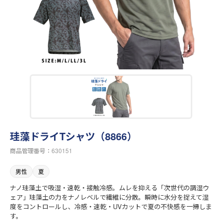
珪藻ドライTシャツ（8866）
商品管理番号：630151
男性
夏
ナノ珪藻土で吸湿・速乾・接触冷感。ムレを抑える「次世代の調湿ウ
ェア」珪藻土の力をナノレベルで繊維に分散。瞬時に水分を捉えて湿
度をコントロールし、冷感・速乾・UVカットで夏の不快感を一掃しま
す。