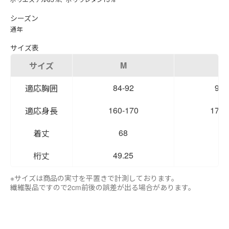
シーズン
通年
サイズ表
M
L
サイズ
84-92
90-
適応胸囲
160-170
170-
適応身長
68
7
着丈
49.25
5
桁丈
※サイズは商品の実寸を平置きで計測しております。
繊維製品ですので2cm前後の誤差が出る場合があります。