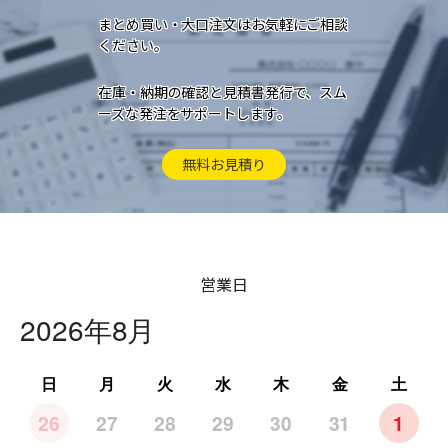
まとめ買い・大口注文はお気軽にご相談
ください。
在庫・納期の確認と見積書発行で、スム
ーズな発注をサポートします。
無料お見積り
営業日
2026年8月
日
月
火
水
木
金
土
26
27
28
29
30
31
1