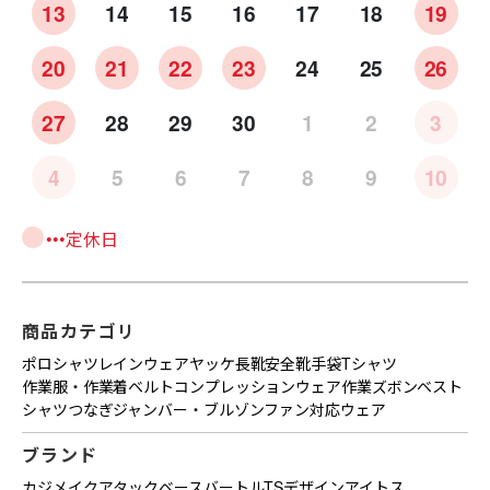
13
14
15
16
17
18
19
20
21
22
23
24
25
26
27
28
29
30
1
2
3
4
5
6
7
8
9
10
•••定休日
商品カテゴリ
ポロシャツ
レインウェア
ヤッケ
長靴
安全靴
手袋
Tシャツ
作業服・作業着
ベルト
コンプレッションウェア
作業ズボン
ベスト
シャツ
つなぎ
ジャンバー・ブルゾン
ファン対応ウェア
ブランド
カジメイク
アタックベース
バートル
TSデザイン
アイトス