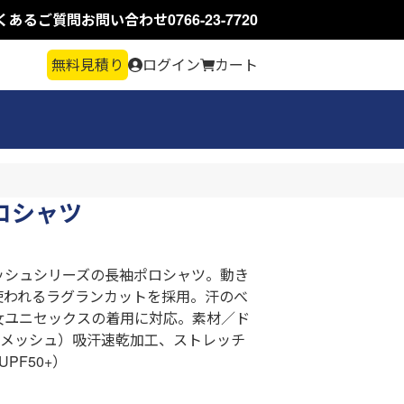
くあるご質問
お問い合わせ
0766-23-7720
無料見積り
ログイン
カート
ポロシャツ
ッシュシリーズの長袖ポロシャツ。動き
使われるラグランカットを採用。汗のべ
女ユニセックスの着用に対応。素材／ド
ムメッシュ）吸汗速乾加工、ストレッチ
PF50+）