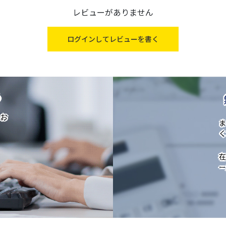
レビューがありません
ログインしてレビューを書く
ら
お
ま
く
在
ー