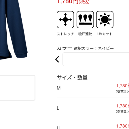
1,780円
(税込)
ストレッチ
吸汗速乾
UVカット
カラー
選択カラー：
ネイビー
サイズ・数量
1,78
M
3営業日
1,78
L
3営業日
1,78
LL