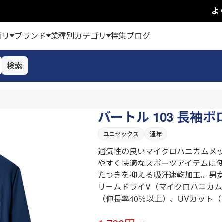
よ
ゴリ
ブランド
業種別カテゴリ
特集
ブログ
検索
バートル 103 長袖
ユニセックス
通年
通気性の良いマイクロハニカムメ
やすく快適なスポーツアイテムに
たつきを抑える吸汗速乾加工。男
リームドライV（マイクロハニカ
（伸長率40％以上）、UVカット（U